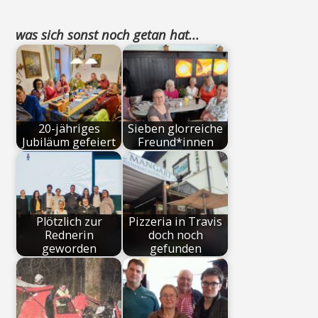
was sich sonst noch getan hat...
20-jähriges
Sieben glorreiche
Jubiläum gefeiert
Freund*innen
Plötzlich zur
Pizzeria in Travis
Rednerin
doch noch
geworden
gefunden