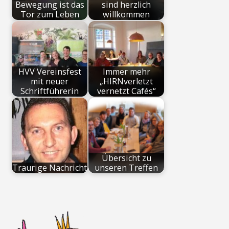
Bewegung ist das
sind herzlich
Tor zum Leben
willkommen
HVV Vereinsfest
Immer mehr
mit neuer
„HIRNverletzt
Schriftführerin
vernetzt Cafés“
Übersicht zu
Traurige Nachricht
unseren Treffen