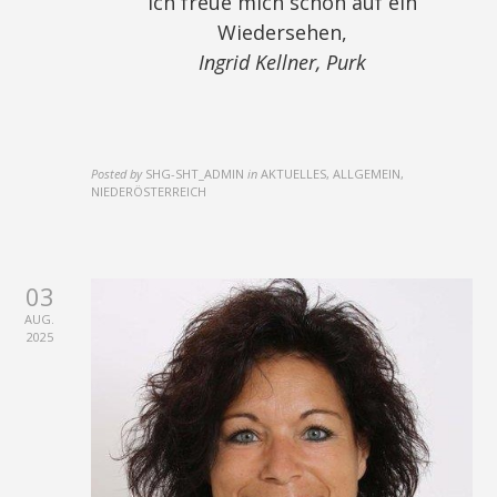
Ich freue mich schon auf ein
Wiedersehen,
Ingrid Kellner, Purk
Posted by
SHG-SHT_ADMIN
in
AKTUELLES, ALLGEMEIN,
NIEDERÖSTERREICH
03
AUG.
2025