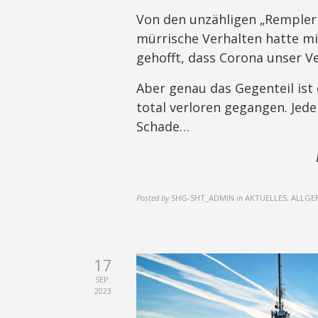
Von den unzähligen „Remplern“
mürrische Verhalten hatte mic
gehofft, dass Corona unser V
Aber genau das Gegenteil ist 
total verloren gegangen. Jede
Schade…
Posted by
SHG-SHT_ADMIN
in
AKTUELLES, ALLGE
17
SEP.
2023