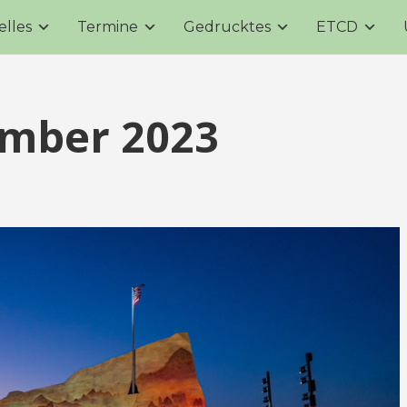
elles
Termine
Gedrucktes
ETCD
mber 2023