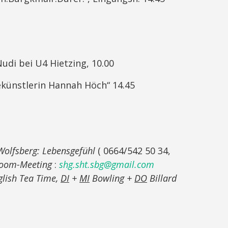
udi bei U4 Hietzing, 10.00
gekünstlerin Hannah Höch“ 14.45
olfsberg: Lebensgefühl
( 0664/542 50 34,
 Zoom-Meeting
:
shg.sht.sbg@gmail.com
lish Tea Time,
DI
+
MI
Bowling +
DO
Billard