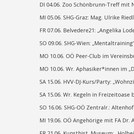
DI 04.06. Zoo Schönbrunn-Treff mit N
MI 05.06. SHG-Graz: Mag. Ulrike Ried
FR 07.06. Belvedere21: „Angelika Lode
SO 09.06. SHG-Wien: „Mentaltraining“
MO 10.06. OÖ Peer-Club im Vereinsbü
MO 10.06. Wr. Aphasiker*innen im „Da
SA 15.06. HVV-DJ-Kurs/Party: „Wohnzim
SA 15.06. Wr. Kegeln in Freizeitoase 
SO 16.06. SHG-OÖ Zentralr.: Altenhof
MI 19.06. OÖ Angehörige mit FA Dr. A
FR 21.06. Kunsthist. Museum: „Holbei