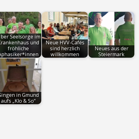
ber Seelsorge im
Krankenhaus und
Neue HVV-Cafés
fröhliche
sind herzlich
Neues aus der
Aphasiker*innen
willkommen
Steiermark
Gingen in Gmund
aufs „Klo & So“