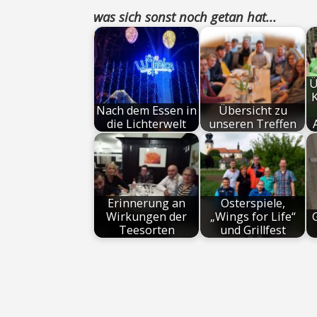
was sich sonst noch getan hat...
Ü
Nach dem Essen in
Übersicht zu
die Lichterwelt
unseren Treffen
Erinnerung an
Osterspiele,
Wirkungen der
„Wings for Life“
Teesorten
und Grillfest