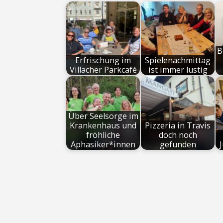
B
Erfrischung im
Spielenachmittag
Villacher Parkcafé
ist immer lustig
Über Seelsorge im
Krankenhaus und
Pizzeria in Travis
fröhliche
doch noch
Aphasiker*innen
gefunden