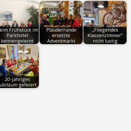
eim Frühstück im
Plauderrunde
„Fliegendes
Parkhotel
ersetzte
Klassenzimmer“
kennengelernt
Adventmarkt
nicht lustig
20-jähriges
Jubiläum gefeiert