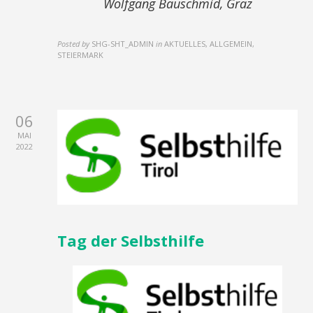
Wolfgang Bauschmid, Graz
Posted by
SHG-SHT_ADMIN
in
AKTUELLES, ALLGEMEIN,
STEIERMARK
06
MAI
2022
Tag der Selbsthilfe