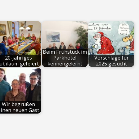
Beim Frühstück im
20-jähriges
Parkhotel
Vorschläge für
Jubiläum gefeiert
kennengelernt
2025 gesucht
Wir begrüßen
einen neuen Gast