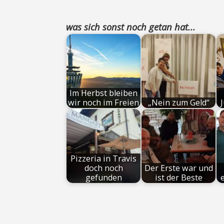
was sich sonst noch getan hat...
Im Herbst bleiben
wir noch im Freien
„Nein zum Geld“
Pizzeria in Travis
doch noch
Der Erste war und
gefunden
ist der Beste