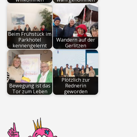
Beim Frühstück im
Parkhotel
Wandern auf der
kennengelernt
Gerlitzen
Plötzlich zur
Bewegung ist das
Rednerin
Tor zum Leben
geworden