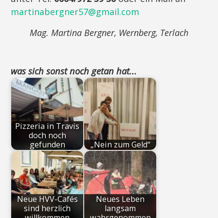
martinabergner57@gmail.com
Mag. Martina Bergner, Wernberg, Terlach
was sich sonst noch getan hat...
Pizzeria in Travis
doch noch
gefunden
„Nein zum Geld“
Neue HVV-Cafés
Neues Leben
sind herzlich
langsam
willkommen
wahrgenommen