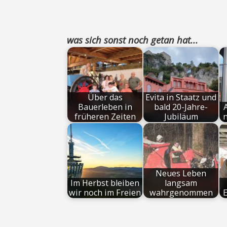
was sich sonst noch getan hat...
Über das
Evita in Staatz und
Bauerleben in
bald 20-Jahre-
früheren Zeiten
Jubiläum
n
Neues Leben
Im Herbst bleiben
langsam
wir noch im Freien
wahrgenommen