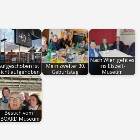
Nach Wien geht es
Aufgeschoben ist
Mein zweiter 30.
ins Eiszeit-
icht aufgehoben
Geburtstag
Museum
Besuch vom
EBOARD Museum