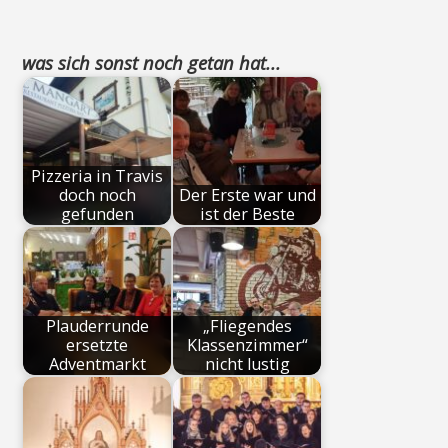
was sich sonst noch getan hat...
Pizzeria in Travis
doch noch
Der Erste war und
gefunden
ist der Beste
Plauderrunde
„Fliegendes
ersetzte
Klassenzimmer“
Adventmarkt
nicht lustig