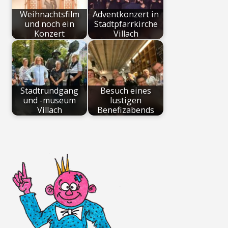
Weihnachtsfilm
Adventkonzert in
und noch ein
Stadtpfarrkirche
Konzert
Villach
Stadtrundgang
Besuch eines
und -museum
lustigen
Villach
Benefizabends