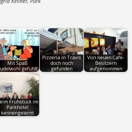
ngrid Kellner, Purk
Pizzeria in Travis
Von neuen Café-
Mit Spaß
doch noch
Besitzern
udelwohl gefühlt
gefunden
aufgenommen
eim Frühstück im
Parkhotel
kennengelernt