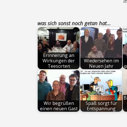
I
was sich sonst noch getan hat...
Erinnerung an
Wirkungen der
Wiedersehen im
Teesorten
Neuen Jahr
p
B
Wir begrüßen
Spaß sorgt für
einen neuen Gast
Entspannung