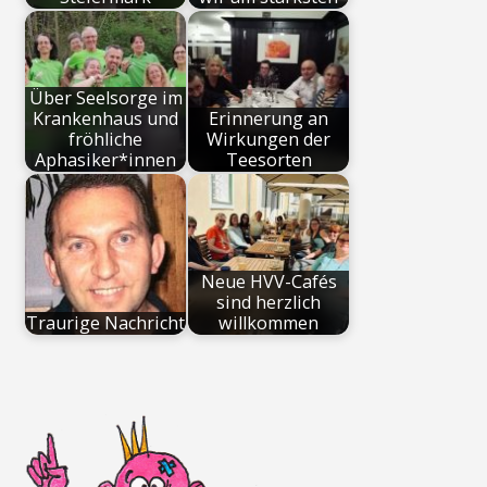
Über Seelsorge im
Krankenhaus und
Erinnerung an
fröhliche
Wirkungen der
Aphasiker*innen
Teesorten
Neue HVV-Cafés
sind herzlich
Traurige Nachricht
willkommen