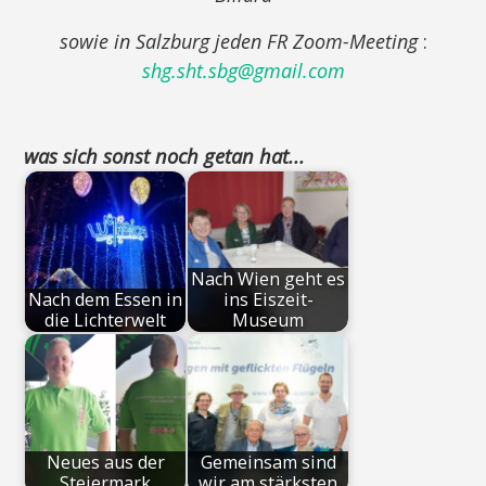
sowie in Salzburg jeden FR Zoom-Meeting
:
shg.sht.sbg@gmail.com
was sich sonst noch getan hat...
Nach Wien geht es
Nach dem Essen in
ins Eiszeit-
die Lichterwelt
Museum
Neues aus der
Gemeinsam sind
Steiermark
wir am stärksten