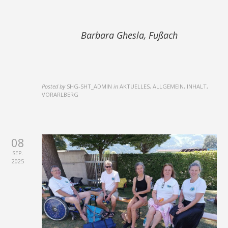
Barbara Ghesla, Fußach
Posted by
SHG-SHT_ADMIN
in
AKTUELLES, ALLGEMEIN, INHALT,
VORARLBERG
08
SEP.
2025