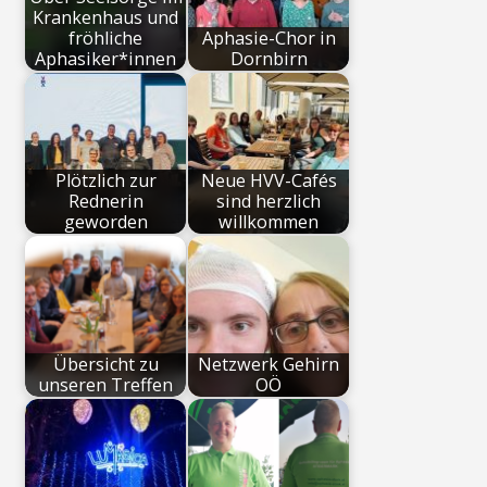
Krankenhaus und
fröhliche
Aphasie-Chor in
Aphasiker*innen
Dornbirn
Plötzlich zur
Neue HVV-Cafés
Rednerin
sind herzlich
geworden
willkommen
Übersicht zu
Netzwerk Gehirn
unseren Treffen
OÖ