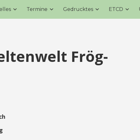
elles
Termine
Gedrucktes
ETCD
eltenwelt Frög-
ch
g