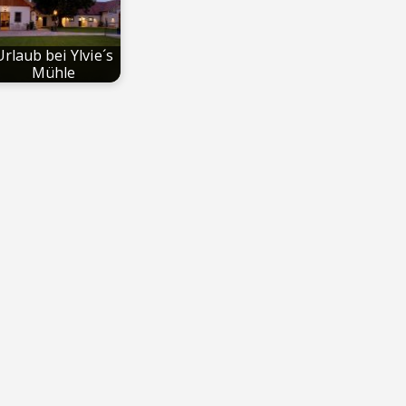
Urlaub bei Ylvie´s
Mühle