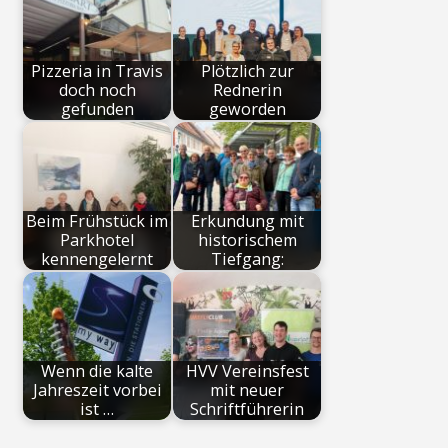
Pizzeria in Travis
Plötzlich zur
doch noch
Rednerin
gefunden
geworden
Beim Frühstück im
Erkundung mit
Parkhotel
historischem
kennengelernt
Tiefgang:
Wenn die kalte
HVV Vereinsfest
Jahreszeit vorbei
mit neuer
ist …
Schriftführerin