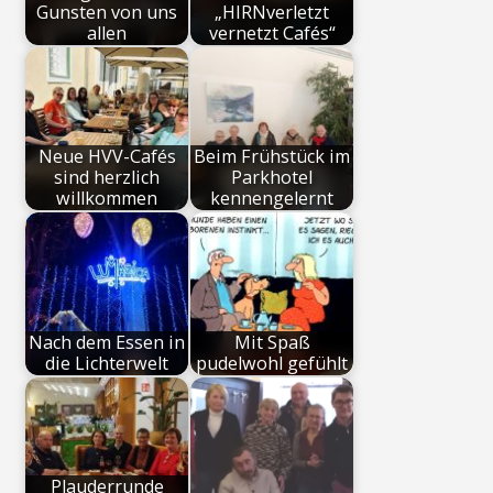
Gunsten von uns
„HIRNverletzt
allen
vernetzt Cafés“
Neue HVV-Cafés
Beim Frühstück im
sind herzlich
Parkhotel
willkommen
kennengelernt
Nach dem Essen in
Mit Spaß
die Lichterwelt
pudelwohl gefühlt
Plauderrunde