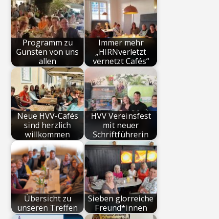
Programm zu
Immer mehr
Gunsten von uns
„HIRNverletzt
allen
vernetzt Cafés“
Neue HVV-Cafés
HVV Vereinsfest
sind herzlich
mit neuer
willkommen
Schriftführerin
Übersicht zu
Sieben glorreiche
unseren Treffen
Freund*innen