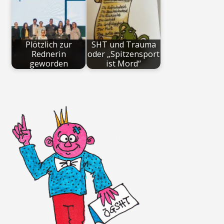
Plötzlich zur
SHT und Trauma
Rednerin
oder „Spitzensport
geworden
ist Mord“