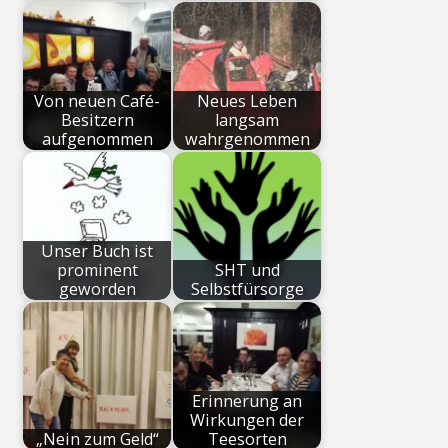
Von neuen Café-
Neues Leben
Besitzern
langsam
aufgenommen
wahrgenommen
Unser Buch ist
prominent
SHT und
geworden
Selbstfürsorge
Erinnerung an
Wirkungen der
„Nein zum Geld“
Teesorten