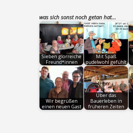
was sich sonst noch getan hat...
Sieben glorreiche
Mit Spaß
Freund*innen
pudelwohl gefühlt
Über das
Wir begrüßen
Bauerleben in
einen neuen Gast
früheren Zeiten