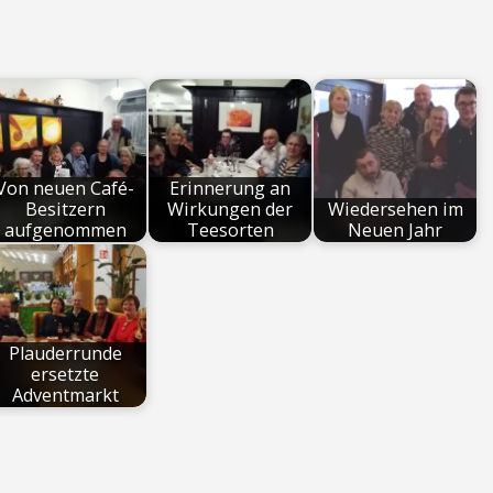
Von neuen Café-
Erinnerung an
Besitzern
Wirkungen der
Wiedersehen im
aufgenommen
Teesorten
Neuen Jahr
Plauderrunde
ersetzte
Adventmarkt