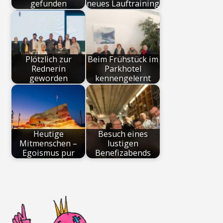
gefunden
neues Lauftraining
Plötzlich zur
Beim Frühstück im
Rednerin
Parkhotel
geworden
kennengelernt
Heutige
Besuch eines
Mitmenschen –
lustigen
Egoismus pur
Benefizabends