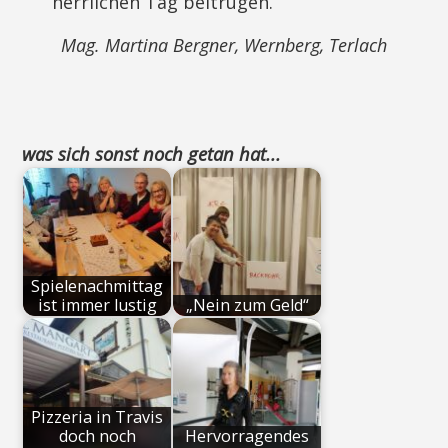
herrlichen Tag beitrugen.
Mag. Martina Bergner, Wernberg, Terlach
was sich sonst noch getan hat...
Spielenachmittag
ist immer lustig
„Nein zum Geld“
Pizzeria in Travis
doch noch
Hervorragendes