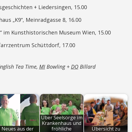
chichten + Liedersingen, 15.00
 „K9“, Meinradgasse 8, 16.00
m Kunsthistorischen Museum Wien, 15.00
rzentrum Schüttdorf, 17.00
nglish Tea Time,
MI
Bowling +
DO
Billard
Über Seelsorge im
Krankenhaus und
Neues aus der
fröhliche
Übersicht zu