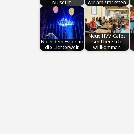
Museum
wir am stärksten
Neue HVV-Cafés
Nach dem Essen in
sind herzlich
die Lichterwelt
willkommen