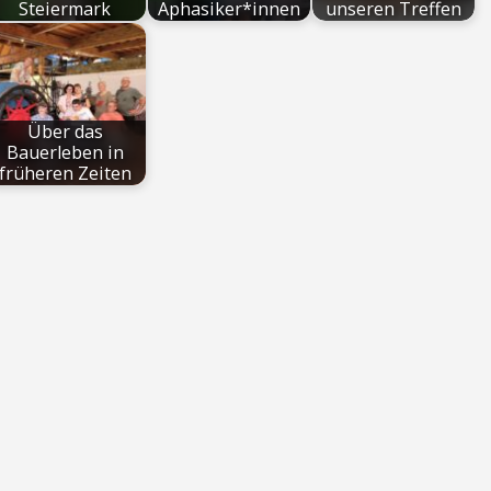
Steiermark
Aphasiker*innen
unseren Treffen
Über das
Bauerleben in
früheren Zeiten