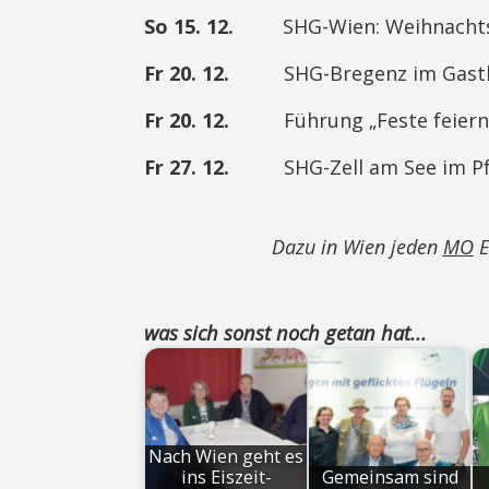
So 15. 12.
SHG-Wien: Weihnachtsges
Fr 20. 12.
SHG-Bregenz im Gasthaus
Fr 20. 12.
Führung „Feste feiern“ i
Fr 27. 12.
SHG-Zell am See im Pfar
Dazu in Wien jeden
MO
E
was sich sonst noch getan hat...
Nach Wien geht es
ins Eiszeit-
Gemeinsam sind