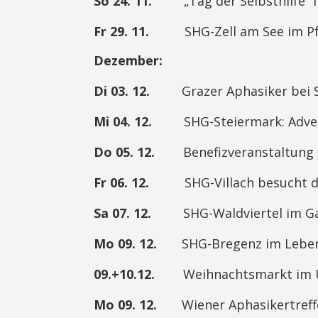
So 24. 11.
„Tag der Selbsthilfe“ im
Fr 29. 11.
SHG-Zell am See im Pfar
Dezember:
Di 03. 12.
Grazer Aphasiker bei SH-S
Mi 04. 12.
SHG-Steiermark: Adventf
Do 05. 12.
Benefizveranstaltung fü
Fr 06. 12.
SHG-Villach besucht den 
Sa 07. 12.
SHG-Waldviertel im Gast
Mo 09. 12.
SHG-Bregenz im Lebensra
09.+10.12.
Weihnachtsmarkt im U
Mo 09. 12.
Wiener Aphasikertreffen