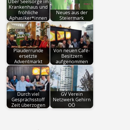
Über Seelsorge im
Krankenhaus und
fröhliche
Neues aus der
Aphasiker*innen
Steiermark
Plauderrunde
Von neuen Café-
ersetzte
Besitzern
Adventmarkt
aufgenommen
Durch viel
GV Verein
Gesprächsstoff
Netzwerk Gehirn
Zeit überzogen
OÖ