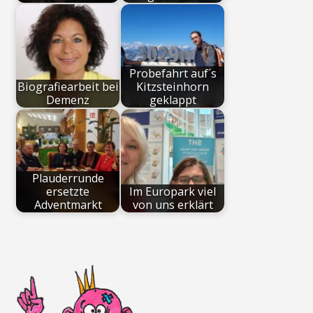
Probefahrt auf´s
Biografiearbeit bei
Kitzsteinhorn
Demenz
geklappt
Plauderrunde
ersetzte
Im Europark viel
Adventmarkt
von uns erklärt