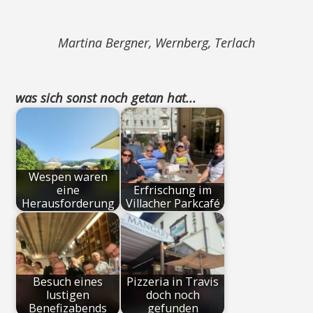
Martina Bergner, Wernberg, Terlach
was sich sonst noch getan hat...
Wespen waren
eine
Erfrischung im
Herausforderung
Villacher Parkcafé
Besuch eines
Pizzeria in Travis
lustigen
doch noch
Benefizabends
gefunden