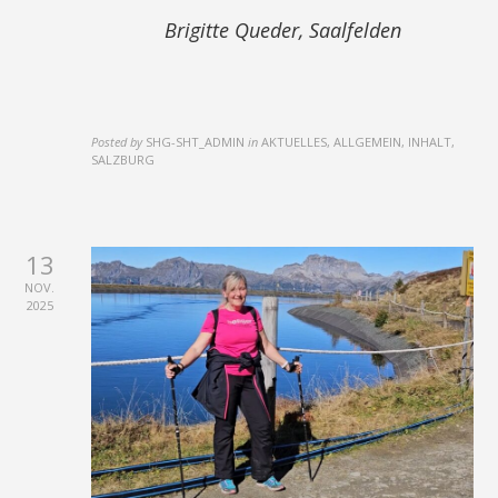
Brigitte Queder, Saalfelden
Posted by
SHG-SHT_ADMIN
in
AKTUELLES, ALLGEMEIN, INHALT,
SALZBURG
13
NOV.
2025