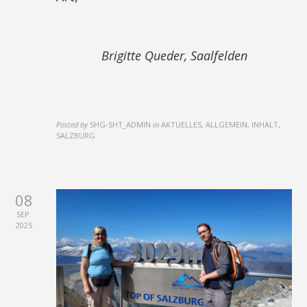
Brigitte Queder, Saalfelden
Posted by
SHG-SHT_ADMIN
in
AKTUELLES, ALLGEMEIN, INHALT,
SALZBURG
08
SEP.
2025