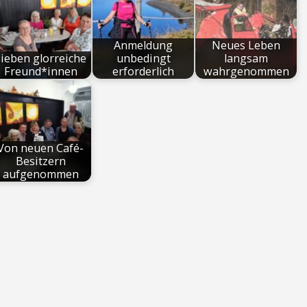
Anmeldung
Neues Leben
ieben glorreiche
unbedingt
langsam
Freund*innen
erforderlich
wahrgenommen
Von neuen Café-
Besitzern
aufgenommen