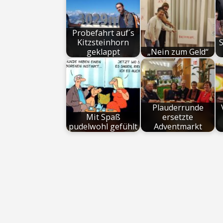
Probefahrt auf´s
Kitzsteinhorn
S
geklappt
„Nein zum Geld“
Plauderrunde
Mit Spaß
ersetzte
pudelwohl gefühlt
Adventmarkt