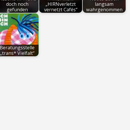
doch noch
„HIRNverletzt
langsam
gefunden
vernetzt Cafés“
wahrgenommen
Beratungsstelle
„trans* Vielfalt“