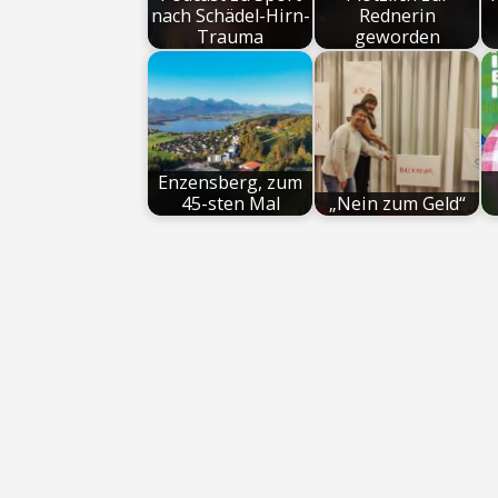
nach Schädel-Hirn-
Rednerin
Trauma
geworden
Enzensberg, zum
45-sten Mal
„Nein zum Geld“