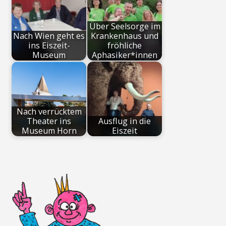
Über Seelsorge im
Nach Wien geht es
Krankenhaus und
ins Eiszeit-
fröhliche
Museum
Aphasiker*innen
Nach verrücktem
Theater ins
Ausflug in die
Museum Horn
Eiszeit