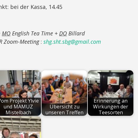
kt: bei der Kassa, 14.45
n
MO
English Tea Time +
DO
Billard
 FR Zoom-Meeting
:
shg.sht.sbg@gmail.com
Vom Projekt Ylvie
Erinnerung an
und MAMUZ
Übersicht zu
Wirkungen der
Mistelbach
unseren Treffen
Teesorten