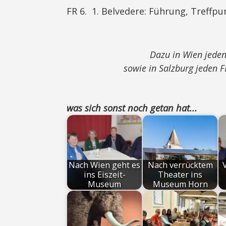
FR 6. 1. Belvedere: Führung, Treffpun
Dazu in Wien jede
sowie in Salzburg jeden
was sich sonst noch getan hat...
Nach Wien geht es
Nach verrücktem
ins Eiszeit-
Theater ins
Museum
Museum Horn