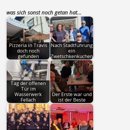
was sich sonst noch getan hat...
Pizzeria in Travis
Nach Stadtführung
doch noch
ein
gefunden
Zwetschkenkuchen
Tag der offenen
Tür im
Wasserwerk
Der Erste war und
Fellach
ist der Beste