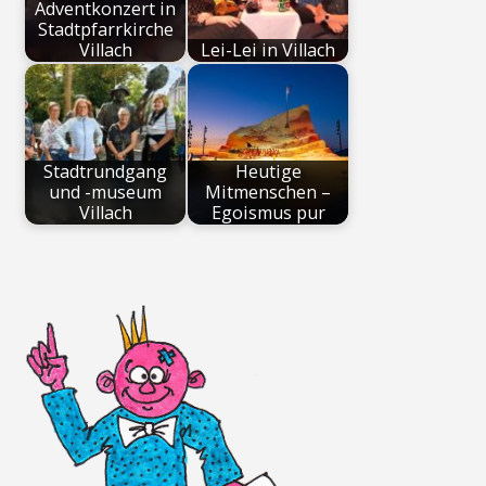
Adventkonzert in
Stadtpfarrkirche
Villach
Lei-Lei in Villach
Stadtrundgang
Heutige
und -museum
Mitmenschen –
Villach
Egoismus pur