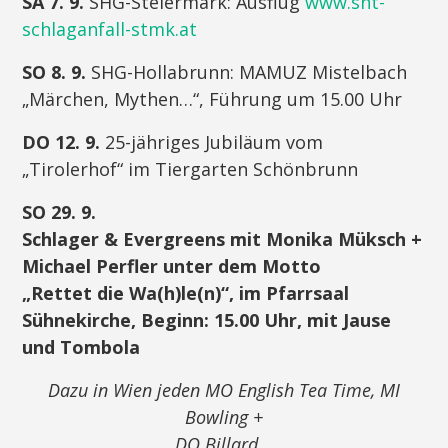
SA 7. 9.
SHG-Steiermark: Ausflug
www.sht-
schlaganfall-stmk.at
SO 8. 9.
SHG-Hollabrunn: MAMUZ Mistelbach
„Märchen, Mythen…“, Führung um 15.00 Uhr
DO 12. 9.
25-jähriges Jubiläum vom
„Tirolerhof“ im Tiergarten Schönbrunn
SO 29. 9.
Schlager & Evergreens mit Monika Müksch +
Michael Perfler unter dem Motto
„Rettet die Wa(h)le(n)“, im Pfarrsaal
Sühnekirche, Beginn: 15.00 Uhr, mit Jause
und Tombola
Dazu in Wien jeden MO English Tea Time, MI
Bowling +
DO Billard