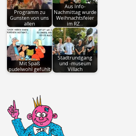
Aus Info-
Programm zu
Nachmittag wurde
Gunsten von uns
Weihnachtsfeier
allen
im RZ…
Stadtrundgang
Mit Spaß
und -museum
pudelwohl gefühlt
Villach