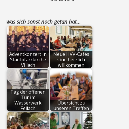
was sich sonst noch getan hat...
Adventkonzert in
Neue HVV-Cafés
Stadtpfarrkirche
sind herzlich
Villach
willkommen
Tag der offenen
Tür im
Wasserwerk
Übersicht zu
Fellach
unseren Treffen