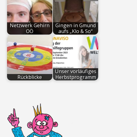
Netzwerk Gehirn
Gingen in Gmund
OÖ
aufs „Klo & So“
Unser vorläufiges
Rückblicke
Herbstprogramm