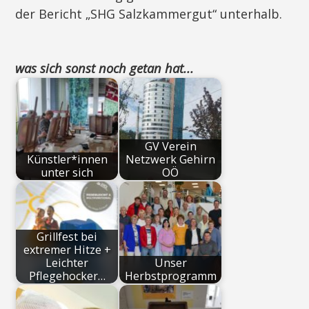
der Bericht „SHG Salzkammergut“ unterhalb.
was sich sonst noch getan hat...
GV Verein
Künstler*innen
Netzwerk Gehirn
unter sich
OÖ
Grillfest bei
extremer Hitze +
Leichter
Unser
Pflegehocker…
Herbstprogramm