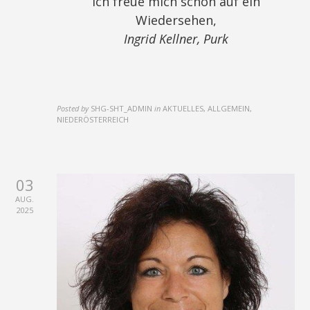
Ich freue mich schon auf ein
Wiedersehen,
Ingrid Kellner, Purk
Posted by
SHG-SHT_ADMIN
in
AKTUELLES, ALLGEMEIN,
NIEDERÖSTERREICH
03
AUG.
2025