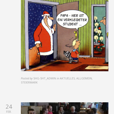
Posted by
SHG-SHT_ADMIN
in
AKTUELLES, ALLGEMEIN,
STEIERMARK
24
FEB.