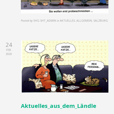
Posted by
SHG-SHT_ADMIN
in
AKTUELLES, ALLGEMEIN, SALZBURG
24
FEB.
2020
Aktuelles_aus_dem_Ländle