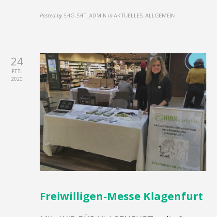
Posted by
SHG-SHT_ADMIN
in
AKTUELLES, ALLGEMEIN
24
FEB.
2020
Freiwilligen-Messe Klagenfurt