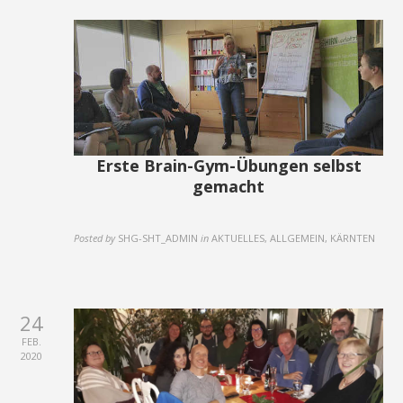
Erste Brain-Gym-Übungen selbst
gemacht
Posted by
SHG-SHT_ADMIN
in
AKTUELLES, ALLGEMEIN, KÄRNTEN
24
FEB.
2020