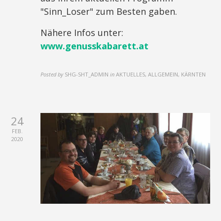
"Sinn_Loser" zum Besten gaben.
Nähere Infos unter:
www.genusskabarett.at
Posted by
SHG-SHT_ADMIN
in
AKTUELLES, ALLGEMEIN, KÄRNTEN
24
FEB.
2020