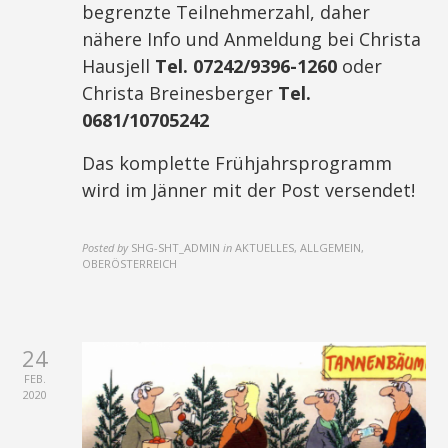
begrenzte Teilnehmerzahl, daher
nähere Info und Anmeldung bei Christa
Hausjell
Tel. 07242/9396-1260
oder
Christa Breinesberger
Tel.
0681/10705242
Das komplette Frühjahrsprogramm
wird im Jänner mit der Post versendet!
Posted by
SHG-SHT_ADMIN
in
AKTUELLES, ALLGEMEIN,
OBERÖSTERREICH
24
FEB.
2020