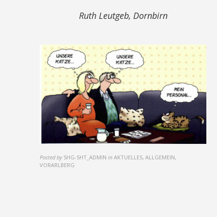
Ruth Leutgeb, Dornbirn
Posted by
SHG-SHT_ADMIN
in
AKTUELLES, ALLGEMEIN,
VORARLBERG