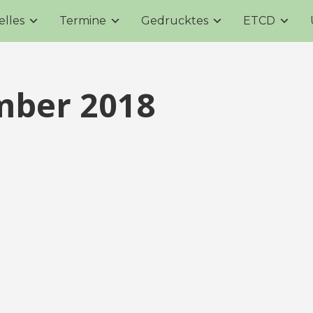
elles
Termine
Gedrucktes
ETCD
mber 2018