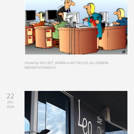
Posted by
SHG-SHT_ADMIN
in
AKTUELLES, ALLGEMEIN,
NIEDERÖSTERREICH
22
JULI
2024