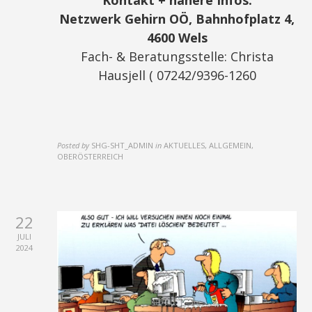
Kontakt + nähere Infos:
Netzwerk Gehirn OÖ, Bahnhofplatz 4,
4600 Wels
Fach- & Beratungsstelle: Christa
Hausjell ( 07242/9396-1260
Posted by
SHG-SHT_ADMIN
in
AKTUELLES, ALLGEMEIN,
OBERÖSTERREICH
22
JULI
2024