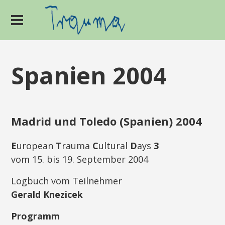
Spanien 2004
Madrid und Toledo (Spanien) 2004
E
uropean
T
rauma
C
ultural
D
ays
3
vom 15. bis 19. September 2004
Logbuch vom Teilnehmer
Gerald Knezicek
Programm