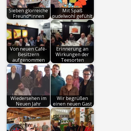
Sieben glorreiche
Mit Spaß
Freund*innen
pudelwohl gefühlt
Von neuen Café-
Erinnerung an
Besitzern
Wirkungen der
aufgenommen
Teesorten
Wiedersehen im
Wir begrüßen
Neuen Jahr
einen neuen Gast