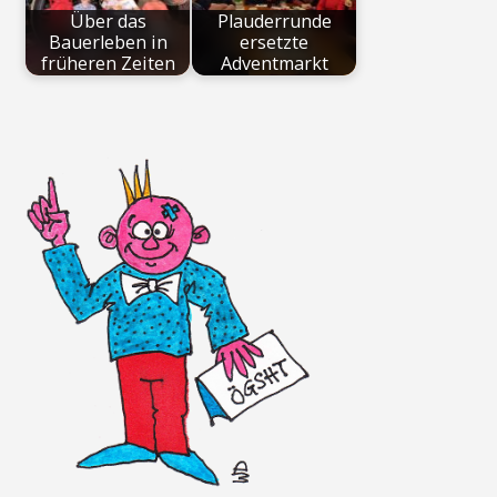
Über das
Plauderrunde
Bauerleben in
ersetzte
früheren Zeiten
Adventmarkt