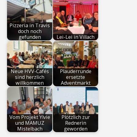
Pizzeria in Travis
doch noch
gefunden
Lei-Lei in Villach
Neue HVV-Cafés
Plauderrunde
sind herzlich
ersetzte
willkommen
Adventmarkt
Vom Projekt Ylvie
Plötzlich zur
und MAMUZ
Rednerin
Mistelbach
geworden