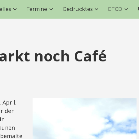
elles
Termine
Gedrucktes
ETCD
arkt noch Café
 April.
r den
in
taunen
dbemalte