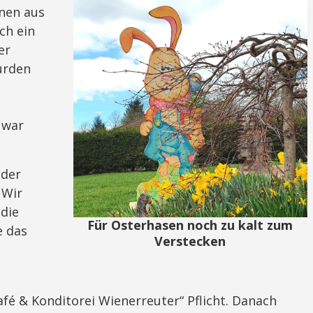
onen aus
ch ein
er
urden
 war
 der
 Wir
 die
Für Osterhasen noch zu kalt zum
e das
Verstecken
.
afé & Konditorei Wienerreuter“ Pflicht. Danach