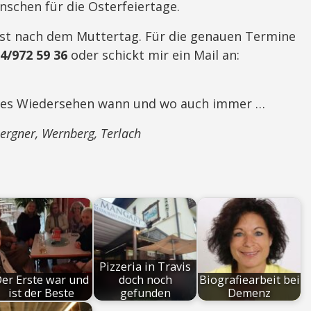
schen für die Osterfeiertage.
erst nach dem Muttertag. Für die genauen Termine
4/972 59 36
oder schickt mir ein Mail an:
antes Wiedersehen wann und wo auch immer …
ergner, Wernberg, Terlach
Pizzeria in Travis
er Erste war und
doch noch
Biografiearbeit bei
ist der Beste
gefunden
Demenz