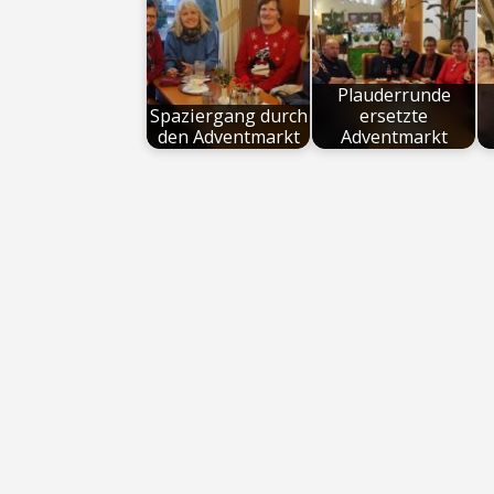
Plauderrunde
Spaziergang durch
ersetzte
den Adventmarkt
Adventmarkt