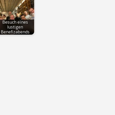
Besuch eines
lustigen
Benefizabends