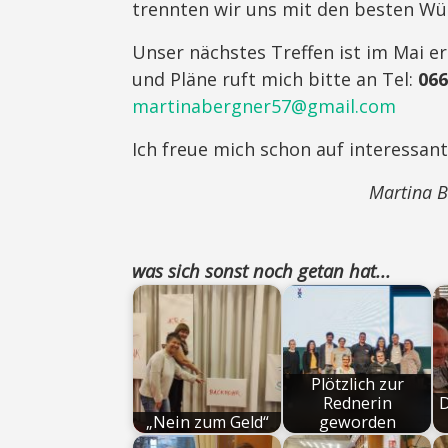
trennten wir uns mit den besten Wün
Unser nächstes Treffen ist im Mai 
und Pläne ruft mich bitte an Tel:
066
martinabergner57@gmail.com
Ich freue mich schon auf interess
Martina B
was sich sonst noch getan hat...
Plötzlich zur
Rednerin
D
„Nein zum Geld“
geworden