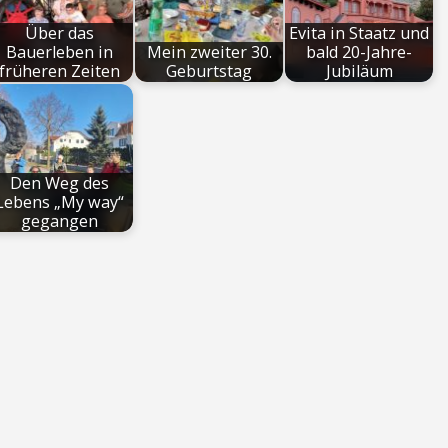
Über das
Evita in Staatz und
Bauerleben in
Mein zweiter 30.
bald 20-Jahre-
früheren Zeiten
Geburtstag
Jubiläum
Den Weg des
Lebens „My way“
gegangen