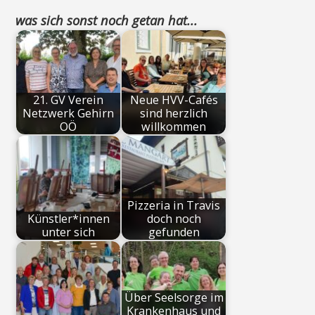
was sich sonst noch getan hat...
21. GV Verein
Neue HVV-Cafés
Netzwerk Gehirn
sind herzlich
OÖ
willkommen
Pizzeria in Travis
Künstler*innen
doch noch
unter sich
gefunden
Über Seelsorge im
Krankenhaus und