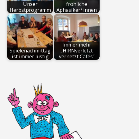
Unser
fröhliche
Herbstprogramm
Aphasiker*innen
Immer mehr
Spielenachmittag
„HIRNverletzt
ist immer lustig
vernetzt Cafés“