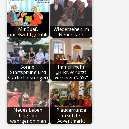
Mit Spaß
Wiedersehen im
pudelwohl gefühlt
Neuen Jahr
Sonne,
Immer mehr
Startsprung und
„HIRNverletzt
starke Leistungen
vernetzt Cafés“
Neues Leben
Plauderrunde
langsam
ersetzte
wahrgenommen
Adventmarkt